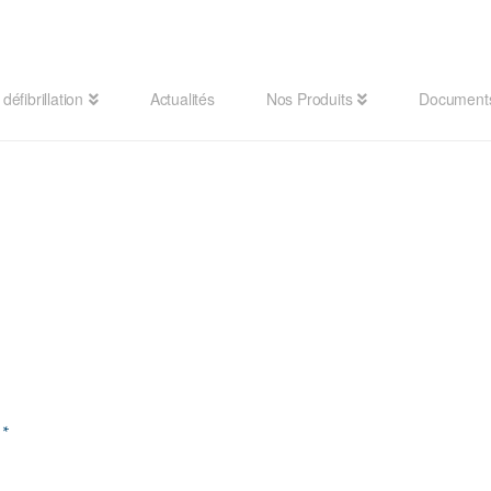
défibrillation
Actualités
Nos Produits
Document
d
*