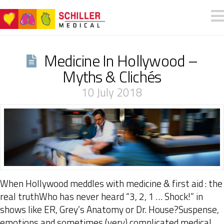
Medicine In Hollywood –
Myths & Clichés
10 July 2018
When Hollywood meddles with medicine & first aid : the
real truthWho has never heard “3, 2, 1 … Shock!” in
shows like ER, Grey’s Anatomy or Dr. House?Suspense,
emotions and sometimes (very) complicated medical